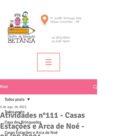
R. Judith Schluga, 629
Mauá, Colombo - PR
41 3675-6610
41 2118-7900
Post
Todos posts
5 de ago. de 2021
Todos posts
Atividades n°111 - Casas
Casa dos Brinquedos
Estações e Arca de Noé -
Casas Estações e Arca de Noé