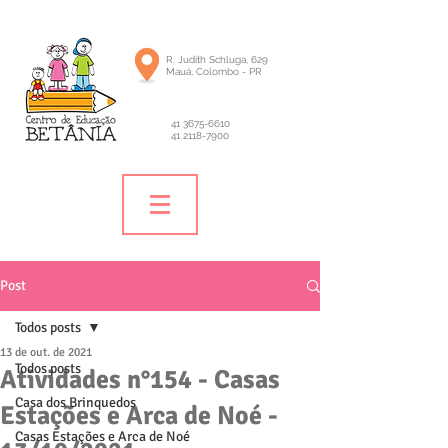
R. Judith Schluga, 629
Mauá, Colombo - PR
41 3675-6610
41 2118-7900
Post
Todos posts
13 de out. de 2021
Todos posts
Atividades n°154 - Casas
Casa dos Brinquedos
Estações e Arca de Noé -
Casas Estações e Arca de Noé