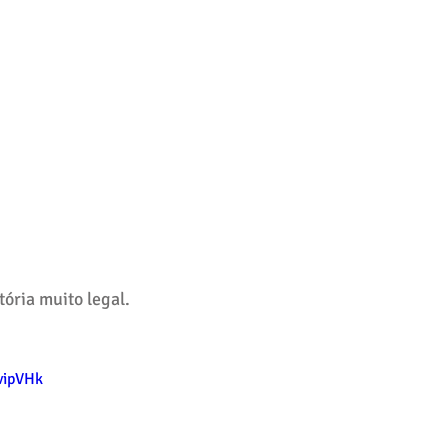
ória muito legal.
vipVHk