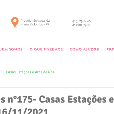
R. Judith Schluga, 629
41 3675-6610
Mauá, Colombo - PR
41 2118-7900
uem somos
O que fazemos
Como Ajudar
Tr
Casas Estações e Arca de Noé
s n°175- Casas Estações 
 16/11/2021