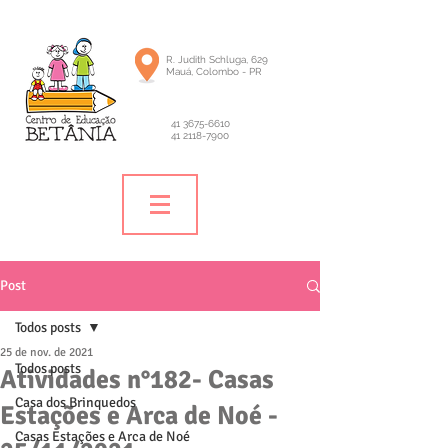
R. Judith Schluga, 629
Mauá, Colombo - PR
41 3675-6610
41 2118-7900
Post
Todos posts
25 de nov. de 2021
Todos posts
Atividades n°182- Casas
Casa dos Brinquedos
Estações e Arca de Noé -
Casas Estações e Arca de Noé