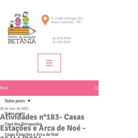
R. Judith Schluga, 629
Mauá, Colombo - PR
41 3675-6610
41 2118-7900
Post
Todos posts
26 de nov. de 2021
Todos posts
Atividades n°183- Casas
Casa dos Brinquedos
Estações e Arca de Noé -
Casas Estações e Arca de Noé