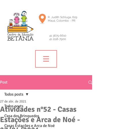
R. Judith Schluga, 629
Mauá, Colombo - PR
41 3675-6610
41 2118-7900
Post
Todos posts
27 de abr. de 2021
Todos posts
Atividades n°52 - Casas
Casa dos Brinquedos
Estações e Arca de Noé -
Casas Estações e Arca de Noé