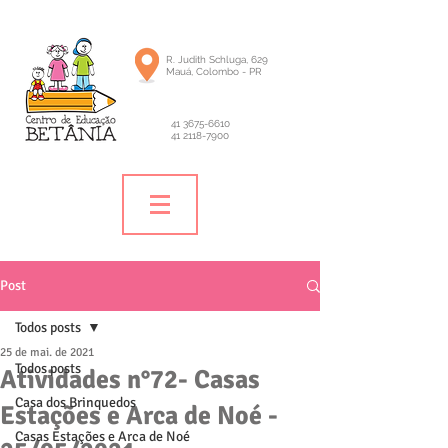
R. Judith Schluga, 629
Mauá, Colombo - PR
41 3675-6610
41 2118-7900
Post
Todos posts
25 de mai. de 2021
Todos posts
Atividades n°72- Casas
Casa dos Brinquedos
Estações e Arca de Noé -
Casas Estações e Arca de Noé