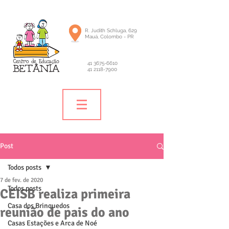
R. Judith Schluga, 629
Mauá, Colombo - PR
41 3675-6610
41 2118-7900
Post
Todos posts
7 de fev. de 2020
Todos posts
CEISB realiza primeira
Casa dos Brinquedos
reunião de pais do ano
Casas Estações e Arca de Noé