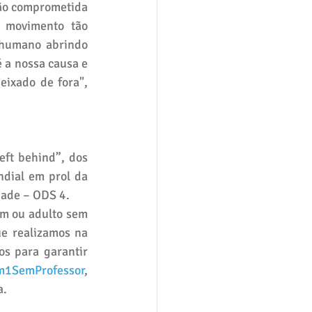
ão comprometida 
 movimento tão 
 humano abrindo 
 a nossa causa e 
ixado de fora", 
eft behind”, dos 
dial em prol da 
dade – ODS 4.
m ou adulto sem 
e realizamos na 
s para garantir 
1SemProfessor
, 
a.