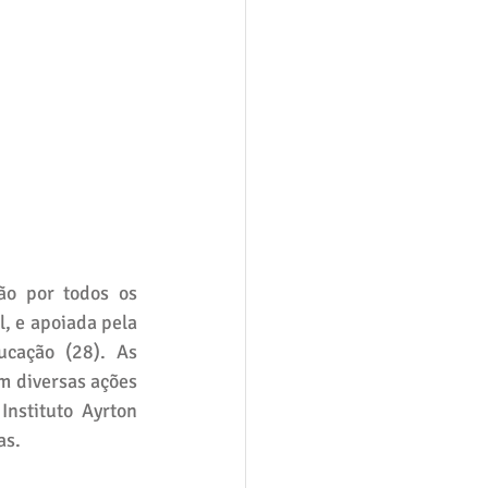
o por todos os 
, e apoiada pela 
cação (28). As 
 diversas ações 
nstituto Ayrton 
as.