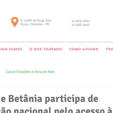
R. Judith Schluga, 629
41 3675-6610
Mauá, Colombo - PR
41 2118-7900
uem somos
O que fazemos
Como Ajudar
Tr
Casas Estações e Arca de Noé
e Betânia participa de
ão nacional pelo acesso à