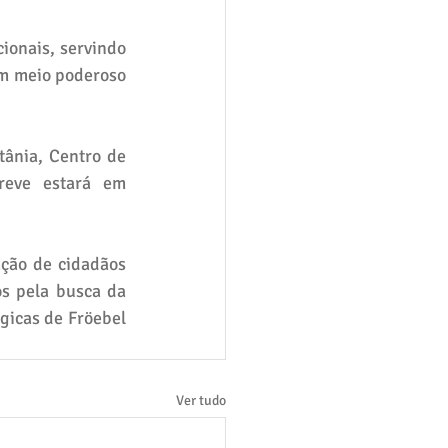
onais, servindo 
um meio poderoso 
ânia, Centro de 
eve estará em 
ção de cidadãos 
s pela busca da 
icas de Fröebel 
Ver tudo