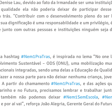
Denise Lau, devido ao fato da Irmandade ser uma instituiç
ualidade ela não poderia deixar de participar desse
a trás. "Contribuir com o desenvolvimento pleno do ser
 sua dignificação é uma responsabilidade e um privilégio, é
 junto com outras pessoas e instituições ninguém seja de
a hashtag 
#Nem1PraTras
, é inspirada no lema “No one l
olvimento Sustentável – ODS (ONU), uma mobilização mun
nacionais integradas, sendo uma delas a Educação de Quali
azer a nossa parte para não deixar nenhuma criança, jove
. A partir do chamamento 
#Nem1PraTras
, e das ações qu
inho e no Futura, precisamos lembrar e trabalhar junto
e também não podemos deixar 
#Nem1SemEscola
, 
#Nem
, e por aí vai”, reforça João Alegria, Gerente Geral do Futur