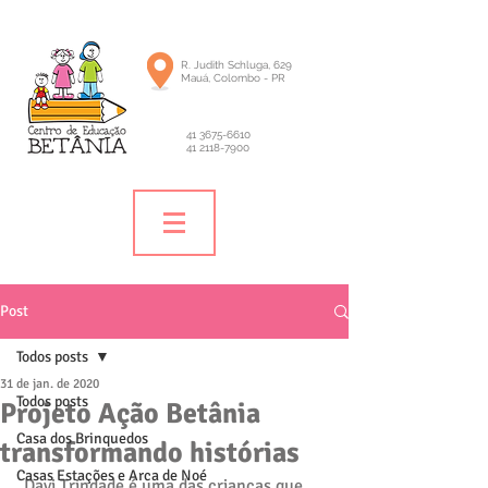
R. Judith Schluga, 629
Mauá, Colombo - PR
41 3675-6610
41 2118-7900
Post
Todos posts
31 de jan. de 2020
Todos posts
Projeto Ação Betânia
Casa dos Brinquedos
transformando histórias
Casas Estações e Arca de Noé
 Davi Trindade é uma das crianças que 