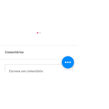
Comentários
Projeto União Faz
Projeto Criança Esperança
Escreva um comentário
2025