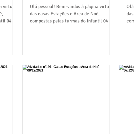
 virtual
Olá pessoal! Bem-vindos à página virtual
Olá
é,
das casas Estações e Arca de Noé,
das
til 04 e
compostas pelas turmas do Infantil 04 e
com
05: Gralha Azul,...
05: