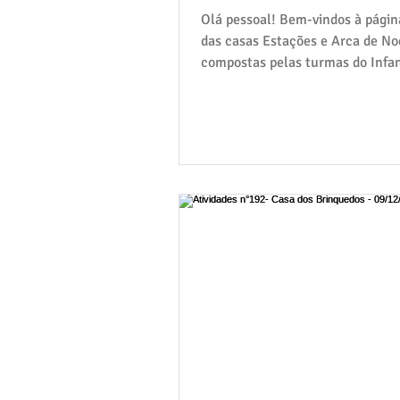
Olá pessoal! Bem-vindos à página
das casas Estações e Arca de No
compostas pelas turmas do Infan
05: Gralha Azul,...