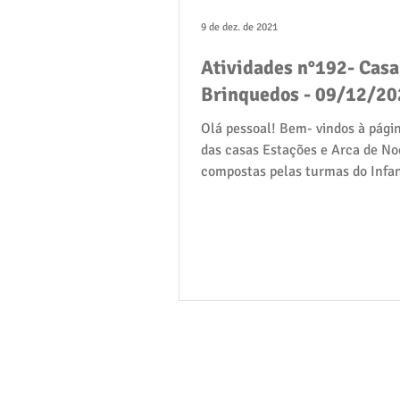
9 de dez. de 2021
Atividades n°192- Casa
Brinquedos - 09/12/20
Olá pessoal! Bem- vindos à págin
das casas Estações e Arca de No
compostas pelas turmas do Infan
05: Gralha Azul,...