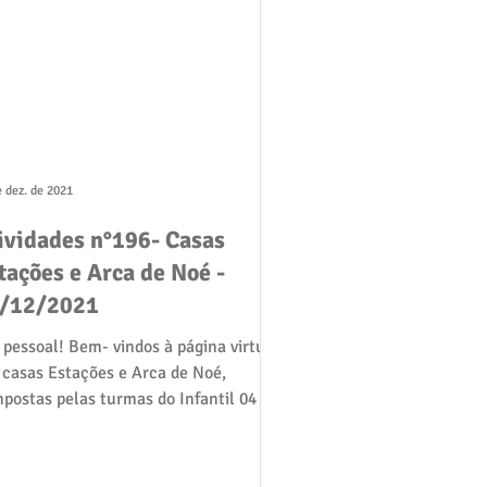
e dez. de 2021
ividades n°196- Casas
tações e Arca de Noé -
/12/2021
 pessoal! Bem- vindos à página virtual
 casas Estações e Arca de Noé,
postas pelas turmas do Infantil 04 e
 Gralha Azul,...