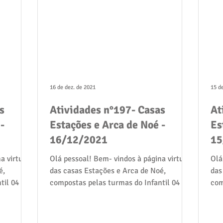
16 de dez. de 2021
15 d
s
Atividades n°197- Casas
At
-
Estações e Arca de Noé -
Es
16/12/2021
15
a virtual
Olá pessoal! Bem- vindos à página virtual
Olá
é,
das casas Estações e Arca de Noé,
das
til 04 e
compostas pelas turmas do Infantil 04 e
com
05: Gralha Azul,...
05: