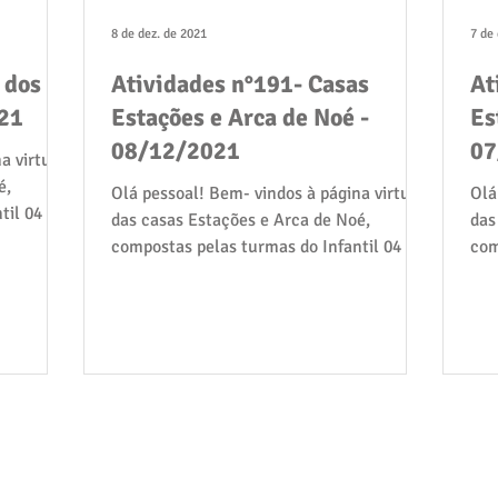
8 de dez. de 2021
7 de
 dos
Atividades n°191- Casas
At
21
Estações e Arca de Noé -
Es
08/12/2021
07
a virtual
é,
Olá pessoal! Bem- vindos à página virtual
Olá
til 04 e
das casas Estações e Arca de Noé,
das
compostas pelas turmas do Infantil 04 e
com
05: Gralha Azul,...
05: