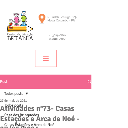
R. Judith Schluga, 629
Mauá, Colombo - PR
41 3675-6610
41 2118-7900
Post
Todos posts
27 de mai. de 2021
Todos posts
Atividades n°73- Casas
Casa dos Brinquedos
Estações e Arca de Noé -
Casas Estações e Arca de Noé