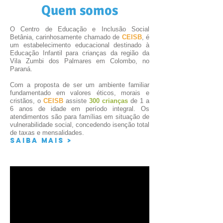
Quem somos
O Centro de Educação e Inclusão Social
Betânia, carinhosamente chamado de
CEISB
, é
um estabelecimento educacional destinado à
Educação Infantil para crianças da região da
Vila Zumbi dos Palmares em Colombo, no
Paraná.
Com a proposta de ser um ambiente familiar
fundamentado em valores éticos, morais e
cristãos, o
CEISB
assiste
300 crianças
de 1 a
6 anos de idade em período integral. Os
atendimentos são para famílias em situação de
vulnerabilidade social, concedendo isenção total
de taxas e mensalidades.
Saiba mais >