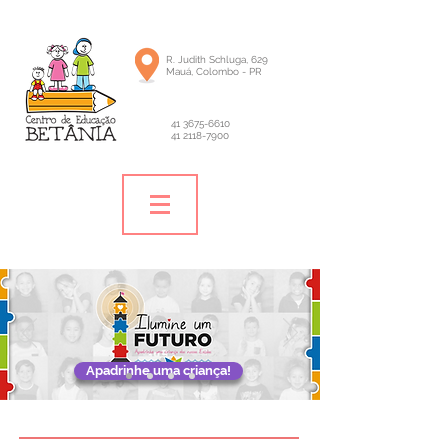
R. Judith Schluga, 629
Mauá, Colombo - PR
41 3675-6610
41 2118-7900
Apadrinhe uma criança!