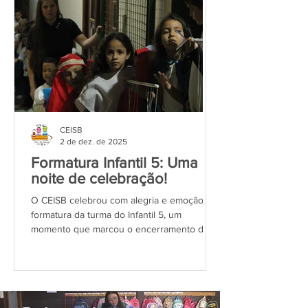
CEISB
2 de dez. de 2025
Formatura Infantil 5: Uma
Projeto Cria
noite de celebração!
2025
O CEISB celebrou com alegria e emoção a
Com alegria e gratid
formatura da turma do Infantil 5, um
celebra mais uma imp
momento que marcou o encerramento de
instituição foi cont
um ciclo especial na vida das crianças e de
beneficiária do proj
toda a comunidade escolar. Famílias,
2025 , uma iniciati
educadores e colaboradores se reuniram
parceria com a UNE
para prestigiar uma cerimônia repleta de
sociais em todo o Br
significado, destacando as conquistas que
vem em virtude do t