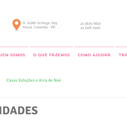
R. Judith Schluga, 629
41 3675-6610
Mauá, Colombo - PR
41 2118-7900
uem somos
O que fazemos
Como Ajudar
Tr
Casas Estações e Arca de Noé
VIDADES