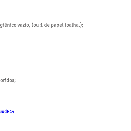
giênico vazio, (ou 1 de papel toalha,);
oridos;
D3udR14