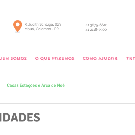
R. Judith Schluga, 629
41 3675-6610
Mauá, Colombo - PR
41 2118-7900
uem somos
O que fazemos
Como Ajudar
Tr
Casas Estações e Arca de Noé
VIDADES