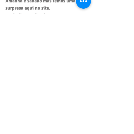
Amanhã é sábado mas temos uma 
surpresa aqui no site. 
Então fiquem ligados.
E fez Deus os dois grandes luminares: o 
luminar maior para governar o dia, e o 
luminar menor para governar a noite; e 
fez as estrelas.
E Deus os pôs na expansão dos céus 
para iluminar a terra,
E para governar o dia e a noite, e para 
fazer separação entre a luz e as trevas; e 
viu Deus que era bom.
E foi a tarde e a manhã, o dia quarto.
Gênesis 1:16-19
Posts recentes
Ver tudo