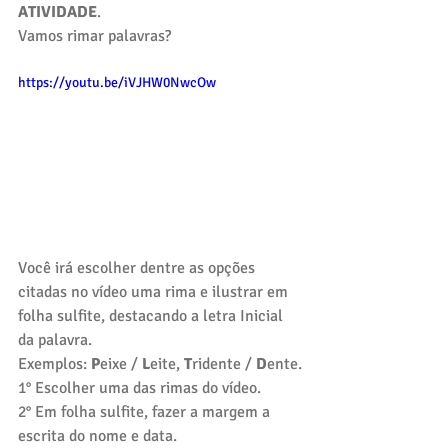
ATIVIDADE
. 
Vamos rimar palavras?
https://youtu.be/iVJHW0NwcOw
Você irá escolher dentre as opções 
citadas no vídeo uma rima e ilustrar em 
folha sulfite, destacando a letra Inicial 
da palavra. 
Exemplos: 
P
eixe / 
L
eite, 
T
ridente / 
D
ente.
1° Escolher uma das rimas do vídeo. 
2° Em folha sulfite, fazer a margem a 
escrita do nome e data. 