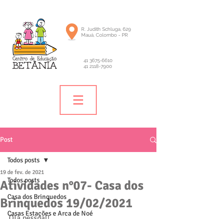
R. Judith Schluga, 629
Mauá, Colombo - PR
41 3675-6610
41 2118-7900
Post
Todos posts
19 de fev. de 2021
Todos posts
Atividades n°07- Casa dos
Casa dos Brinquedos
Brinquedos 19/02/2021
Casas Estações e Arca de Noé
Olá pessoal! 