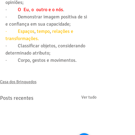
opiniões;
·         
O  Eu
, 
o  outro e o nós
.
·         Demonstrar imagem positiva de si 
e confiança em sua capacidade;
·         Espaços
, 
tempo
, 
relações e 
transformações.
·         Classificar objetos, considerando 
determinado atributo;
·         Corpo, gestos e movimentos.
Casa dos Brinquedos
Posts recentes
Ver tudo