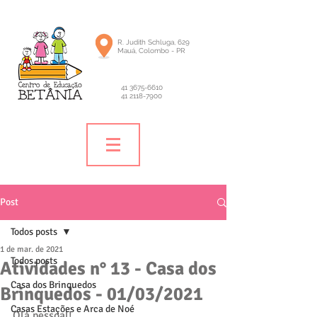
R. Judith Schluga, 629
Mauá, Colombo - PR
41 3675-6610
41 2118-7900
Post
Todos posts
1 de mar. de 2021
Todos posts
Atividades n° 13 - Casa dos
Casa dos Brinquedos
Brinquedos - 01/03/2021
Casas Estações e Arca de Noé
Olá pessoal! 