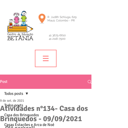
R. Judith Schluga, 629
Mauá, Colombo - PR
41 3675-6610
41 2118-7900
Post
Todos posts
9 de set. de 2021
Todos posts
Atividades n°134- Casa dos
Casa dos Brinquedos
Brinquedos - 09/09/2021
Casas Estações e Arca de Noé