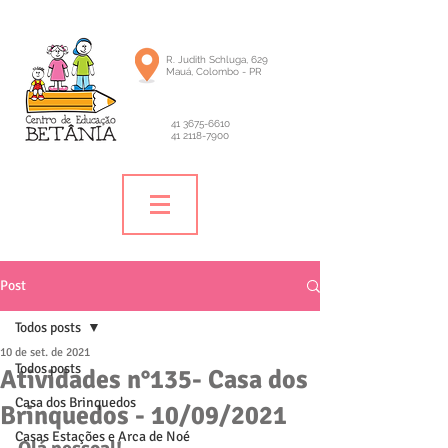
R. Judith Schluga, 629
Mauá, Colombo - PR
41 3675-6610
41 2118-7900
Post
Todos posts
10 de set. de 2021
Todos posts
Atividades n°135- Casa dos
Casa dos Brinquedos
Brinquedos - 10/09/2021
Casas Estações e Arca de Noé