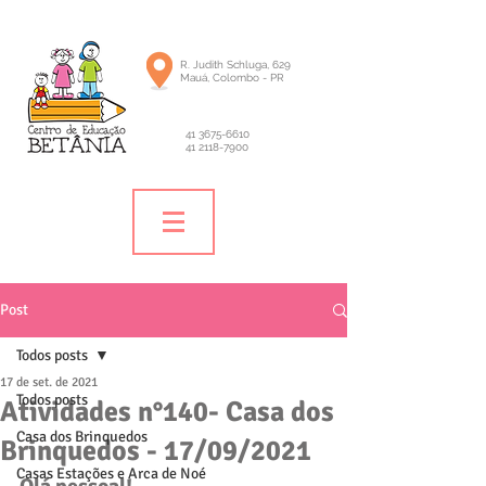
R. Judith Schluga, 629
Mauá, Colombo - PR
41 3675-6610
41 2118-7900
Post
Todos posts
17 de set. de 2021
Todos posts
Atividades n°140- Casa dos
Casa dos Brinquedos
Brinquedos - 17/09/2021
Casas Estações e Arca de Noé