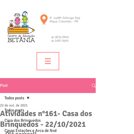
R. Judith Schluga, 629
Mauá, Colombo - PR
41 3675-6610
41 2118-7900
Post
Todos posts
22 de out. de 2021
Todos posts
Atividades n°161- Casa dos
Casa dos Brinquedos
Brinquedos - 22/10/2021
Casas Estações e Arca de Noé