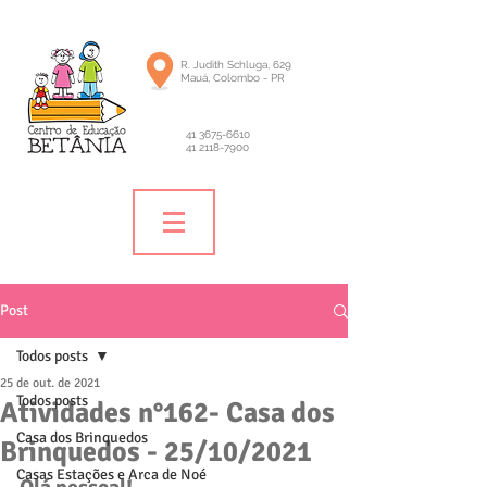
R. Judith Schluga, 629
Mauá, Colombo - PR
41 3675-6610
41 2118-7900
Post
Todos posts
25 de out. de 2021
Todos posts
Atividades n°162- Casa dos
Casa dos Brinquedos
Brinquedos - 25/10/2021
Casas Estações e Arca de Noé