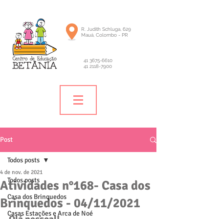
R. Judith Schluga, 629
Mauá, Colombo - PR
41 3675-6610
41 2118-7900
Post
Todos posts
4 de nov. de 2021
Todos posts
Atividades n°168- Casa dos
Casa dos Brinquedos
Brinquedos - 04/11/2021
Casas Estações e Arca de Noé