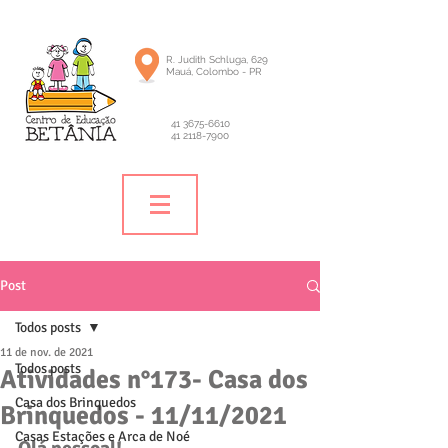
R. Judith Schluga, 629
Mauá, Colombo - PR
41 3675-6610
41 2118-7900
Post
Todos posts
11 de nov. de 2021
Todos posts
Atividades n°173- Casa dos
Casa dos Brinquedos
Brinquedos - 11/11/2021
Casas Estações e Arca de Noé