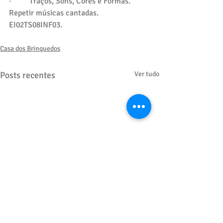
·         Traços, Sons, Cores e Formas.
Repetir músicas cantadas. 
EI02TS08INF03.
Casa dos Brinquedos
Posts recentes
Ver tudo