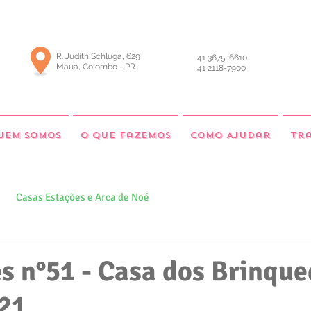
R. Judith Schluga, 629
41 3675-6610
Mauá, Colombo - PR
41 2118-7900
uem somos
O que fazemos
Como Ajudar
Tr
Casas Estações e Arca de Noé
s n°51 - Casa dos Brinque
21