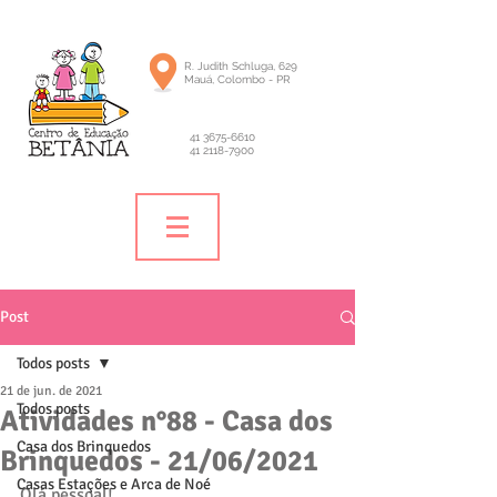
R. Judith Schluga, 629
Mauá, Colombo - PR
41 3675-6610
41 2118-7900
Post
Todos posts
21 de jun. de 2021
Todos posts
Atividades n°88 - Casa dos
Casa dos Brinquedos
Brinquedos - 21/06/2021
Casas Estações e Arca de Noé
Olá pessoal! 