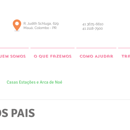
R. Judith Schluga, 629
41 3675-6610
Mauá, Colombo - PR
41 2118-7900
uem somos
O que fazemos
Como Ajudar
Tr
Casas Estações e Arca de Noé
S PAIS