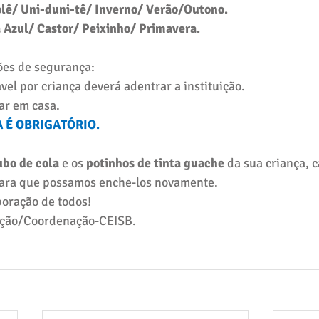
lê/ Uni-duni-tê/ Inverno/ Verão/Outono. 
 Azul/ Castor/ Peixinho/ Primavera.
ões de segurança: 
el por criança deverá adentrar a instituição.  
car em casa.
 É OBRIGATÓRIO.
ubo de cola
 e os 
potinhos de tinta guache
 da sua criança, 
 para que possamos enche-los novamente. 
oração de todos!
eção/Coordenação-CEISB.