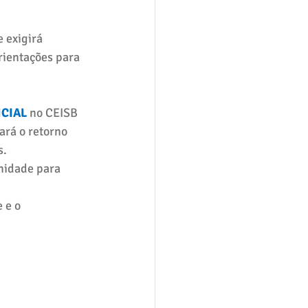
 exigirá 
rientações para 
CIAL
 no CEISB 
rá o retorno 
s.
nidade para 
 e o 