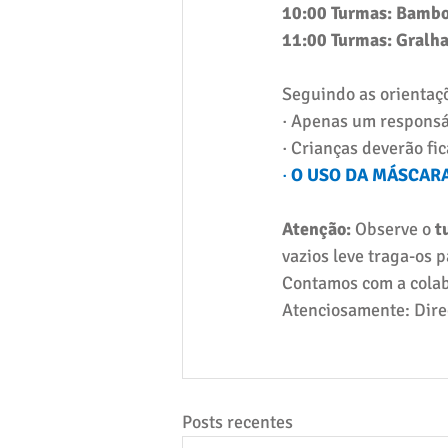
10:00 Turmas: Bambo
11:00 Turmas: Gralha
Seguindo as orientaç
· Apenas um responsáv
· Crianças deverão fi
·
O USO DA MÁSCARA
Atenção: 
Observe o 
t
vazios leve traga-os
Contamos com a colab
Atenciosamente: Dir
Posts recentes