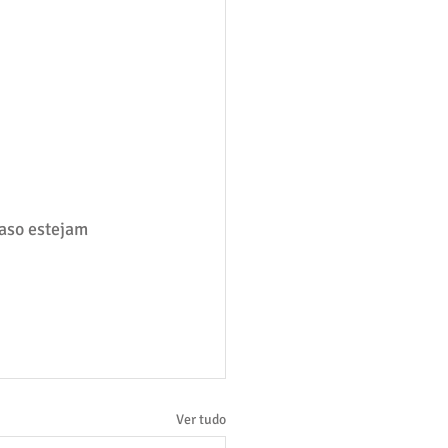
caso estejam 
Ver tudo