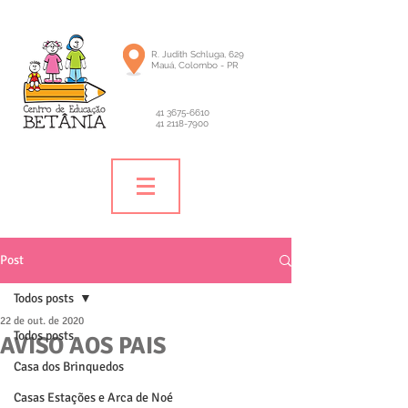
R. Judith Schluga, 629
Mauá, Colombo - PR
41 3675-6610
41 2118-7900
Post
Todos posts
22 de out. de 2020
Todos posts
AVISO AOS PAIS
Casa dos Brinquedos
Casas Estações e Arca de Noé