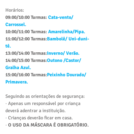
Horários:
09:00/10:00 Turmas: 
Cata-vento/ 
Carrossel.
10:00/11:00 Turmas: 
Amarelinha/Pipa. 
11:00/12:00 Turmas:
Bambolê/ Uni-duni-
tê.
13:00/14:00 Turmas:
Inverno/ Verão.
14:00/15:00 Turmas:
Outono /Castor/ 
Gralha Azul.
15:00/16:00 Turmas:
Peixinho Dourado/ 
Primavera.
Seguindo as orientações de segurança: 
· Apenas um responsável por criança 
deverá adentrar a instituição.
· Crianças deverão ficar em casa.
· 
O USO DA MÁSCARA É OBRIGATÓRIO.