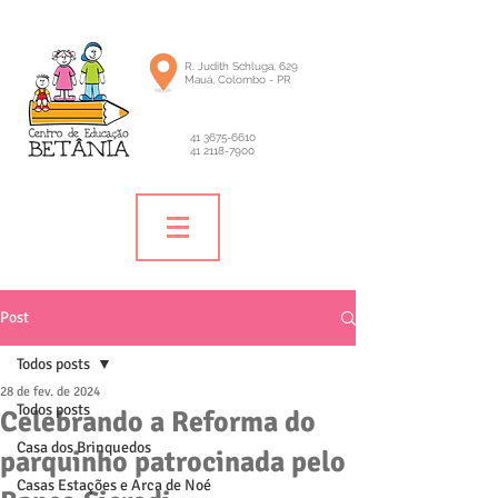
R. Judith Schluga, 629
Mauá, Colombo - PR
41 3675-6610
41 2118-7900
Post
Todos posts
28 de fev. de 2024
Todos posts
Celebrando a Reforma do
Casa dos Brinquedos
parquinho patrocinada pelo
Casas Estações e Arca de Noé